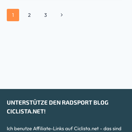
SEITENNAVIGATION
Nächste
1
2
3
Seite
UNTERSTÜTZE DEN RADSPORT BLOG
CICLISTA.NET!
Ich benutze Affiliate-Links auf Ciclista.net - das sind