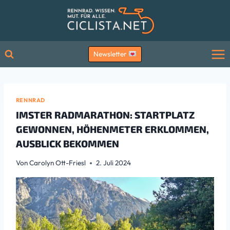
Zum
Inhalt
springen
Newsletter
RENNRAD
IMSTER RADMARATHON: STARTPLATZ
GEWONNEN, HÖHENMETER ERKLOMMEN,
AUSBLICK BEKOMMEN
Von
Carolyn Ott-Friesl
2. Juli 2024