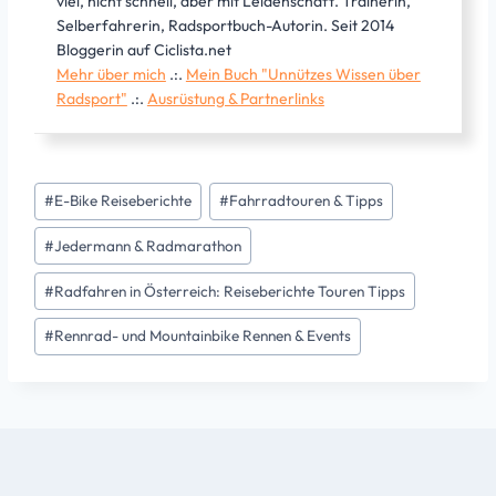
viel, nicht schnell, aber mit Leidenschaft. Trainerin,
Selberfahrerin, Radsportbuch-Autorin. Seit 2014
Bloggerin auf Ciclista.net
Mehr über mich
.:.
Mein Buch "Unnützes Wissen über
Radsport"
.:.
Ausrüstung & Partnerlinks
Schlagworte:
#
E-Bike Reiseberichte
#
Fahrradtouren & Tipps
#
Jedermann & Radmarathon
#
Radfahren in Österreich: Reiseberichte Touren Tipps
#
Rennrad- und Mountainbike Rennen & Events