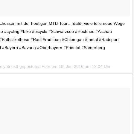
chossen mit der heutigen MTB-Tour… dafür viele tolle neue Wege
 #cycling #bike #bicycle #Schwarzsee #Hochries #Aschau
Pathslikethese #Radl #radlfoan #Chiemgau #Inntal #Radsport
irl #Bayern #Bavaria #Oberbayern #Priental #Samerberg
olynfriesl) gepostetes Foto am
18. Jun 2016 um 12:04 Uhr