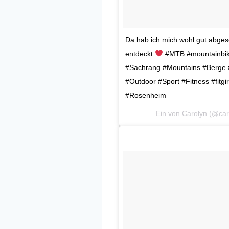
Da hab ich mich wohl gut abges
entdeckt
#MTB #mountainbike
#Sachrang #Mountains #Berge #
#Outdoor #Sport #Fitness #fitg
#Rosenheim
Ein von Carolyn (@car