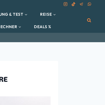
UNG & TEST
REISE
RECHNER
DEALS %
RE