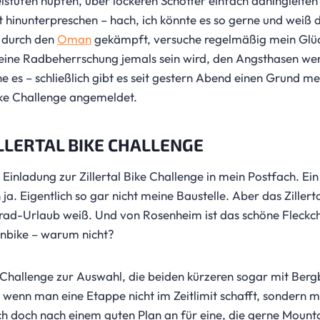
tufen hüpfen, über lockeren Schotter einfach dahingleiten 
hinunterpreschen – hach, ich könnte es so gerne und weiß d
s durch den
Oman
gekämpft, versuche regelmäßig mein Glück
eine Radbeherrschung jemals sein wird, den Angsthasen werd
es – schließlich gibt es seit gestern Abend einen Grund me
Bike Challenge angemeldet.
LLERTAL BIKE CHALLENGE
ne Einladung zur Zillertal Bike Challenge in mein Postfach. E
. Eigentlich so gar nicht meine Baustelle. Aber das Zillerta
rad-Urlaub weiß. Und von Rosenheim ist das schöne Fleckch
nbike – warum nicht?
er Challenge zur Auswahl, die beiden kürzeren sogar mit Be
, wenn man eine Etappe nicht im Zeitlimit schafft, sondern
ch doch nach einem guten Plan an für eine, die gerne Mount