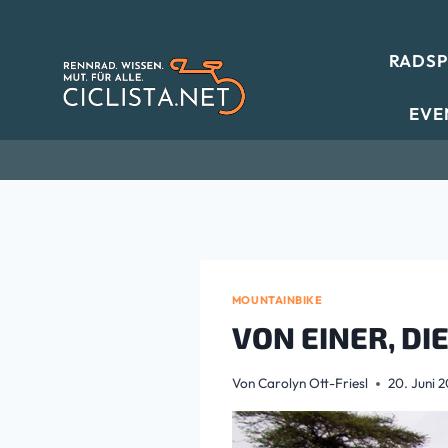
Zum
Inhalt
RADS
springen
EVE
MOUNTAINBIKE
VON EINER, D
Von
Carolyn Ott-Friesl
20. Juni 