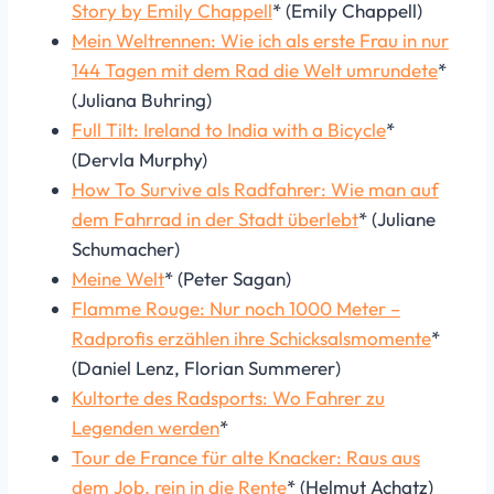
Story by Emily Chappell
* (Emily Chappell)
Mein Weltrennen: Wie ich als erste Frau in nur
144 Tagen mit dem Rad die Welt umrundete
*
(Juliana Buhring)
Full Tilt: Ireland to India with a Bicycle
*
(Dervla Murphy)
How To Survive als Radfahrer: Wie man auf
dem Fahrrad in der Stadt überlebt
* (Juliane
Schumacher)
Meine Welt
* (Peter Sagan)
Flamme Rouge: Nur noch 1000 Meter –
Radprofis erzählen ihre Schicksalsmomente
*
(Daniel Lenz, Florian Summerer)
Kultorte des Radsports: Wo Fahrer zu
Legenden werden
*
Tour de France für alte Knacker: Raus aus
dem Job, rein in die Rente
* (Helmut Achatz)