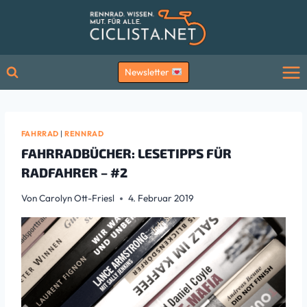
Zum
Inhalt
springen
Newsletter
FAHRRAD
|
RENNRAD
FAHRRADBÜCHER: LESETIPPS FÜR
RADFAHRER – #2
Von
Carolyn Ott-Friesl
4. Februar 2019