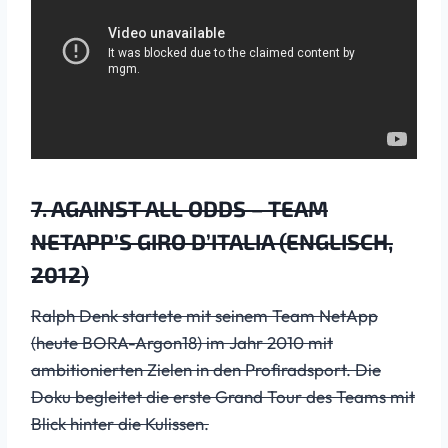
7. AGAINST ALL ODDS – TEAM
NETAPP’S GIRO D’ITALIA (ENGLISCH,
2012)
Ralph Denk startete mit seinem Team NetApp
(heute BORA-Argon18) im Jahr 2010 mit
ambitionierten Zielen in den Profiradsport. Die
Doku begleitet die erste Grand Tour des Teams mit
Blick hinter die Kulissen.