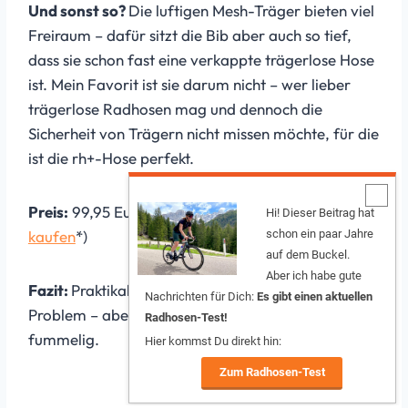
Und sonst so?
Die luftigen Mesh-Träger bieten viel
Freiraum – dafür sitzt die Bib aber auch so tief,
dass sie schon fast eine verkappte trägerlose Hose
ist. Mein Favorit ist sie darum nicht – wer lieber
trägerlose Radhosen mag und dennoch die
Sicherheit von Trägern nicht missen möchte, für die
ist die rh+-Hose perfekt.
Preis:
99,95 Euro (
Hosen von rh+ hier online
Hi! Dieser Beitrag hat
schon ein paar Jahre
kaufen
*)
auf dem Buckel.
Aber ich habe gute
Fazit:
Praktikabel und mit etwas Übung kein
Nachrichten für Dich:
Es gibt einen aktuellen
Problem – aber wegen der kleinen Clips etwas
Radhosen-Test!
fummelig.
Hier kommst Du direkt hin:
Zum Radhosen-Test